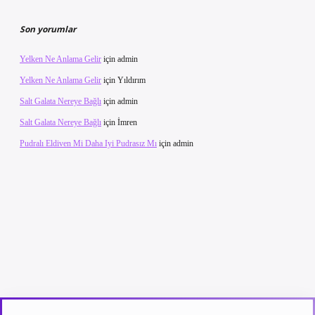
Son yorumlar
Yelken Ne Anlama Gelir
için
admin
Yelken Ne Anlama Gelir
için
Yıldırım
Salt Galata Nereye Bağlı
için
admin
Salt Galata Nereye Bağlı
için
İmren
Pudralı Eldiven Mi Daha Iyi Pudrasız Mı
için
admin
t