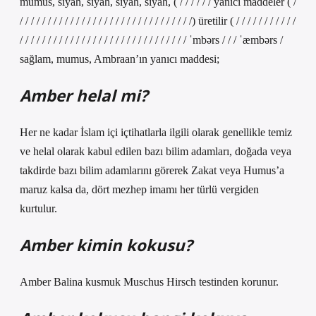
mumus, siyah, siyah, siyah, siyah, ( / / / / / / yanıcı maddeler ( /
/ / / / / / / / / / / / / / / / / / / / / / / / / / / / / / /) üretilir ( / / / / / / / / / / /
/ / / / / / / / / / / / / / / / / / / / / / / / / / / / / / ˈmbərs / / / ˈæmbərs /
sağlam, mumus, Ambraan’ın yanıcı maddesi;
Amber helal mi?
Her ne kadar İslam içi içtihatlarla ilgili olarak genellikle temiz
ve helal olarak kabul edilen bazı bilim adamları, doğada veya
takdirde bazı bilim adamlarını görerek Zakat veya Humus’a
maruz kalsa da, dört mezhep imamı her türlü vergiden
kurtulur.
Amber kimin kokusu?
Amber Balina kusmuk Muschus Hirsch testinden korunur.