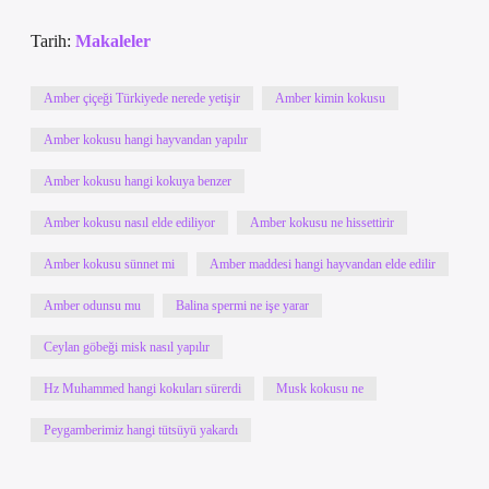
Tarih:
Makaleler
Amber çiçeği Türkiyede nerede yetişir
Amber kimin kokusu
Amber kokusu hangi hayvandan yapılır
Amber kokusu hangi kokuya benzer
Amber kokusu nasıl elde ediliyor
Amber kokusu ne hissettirir
Amber kokusu sünnet mi
Amber maddesi hangi hayvandan elde edilir
Amber odunsu mu
Balina spermi ne işe yarar
Ceylan göbeği misk nasıl yapılır
Hz Muhammed hangi kokuları sürerdi
Musk kokusu ne
Peygamberimiz hangi tütsüyü yakardı