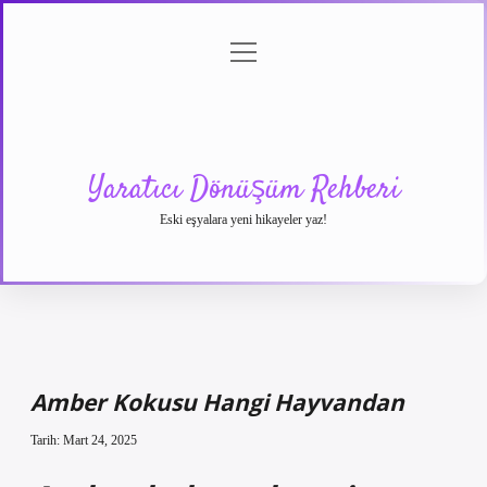
menüyü
Anasayfa
Gizlilik
Yasal
Hakkımızda
aç
Politikası
Uyarı
Yaratıcı Dönüşüm Rehberi
Eski eşyalara yeni hikayeler yaz!
Amber Kokusu Hangi Hayvandan
Tarih: Mart 24, 2025