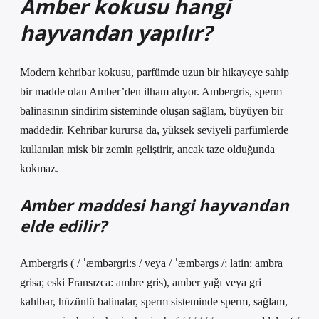
Amber kokusu hangi
hayvandan yapılır?
Modern kehribar kokusu, parfümde uzun bir hikayeye sahip
bir madde olan Amber’den ilham alıyor. Ambergris, sperm
balinasının sindirim sisteminde oluşan sağlam, büyüyen bir
maddedir. Kehribar kurursa da, yüksek seviyeli parfümlerde
kullanılan misk bir zemin geliştirir, ancak taze olduğunda
kokmaz.
Amber maddesi hangi hayvandan
elde edilir?
Ambergris ( / ˈæmbərɡriːs / veya / ˈæmbərɡs /; latin: ambra
grisa; eski Fransızca: ambre gris), amber yağı veya gri
kahlbar, hüzünlü balinalar, sperm sisteminde sperm, sağlam,