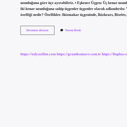
uzunluğuna göre üçe ayırabiliriz. • Eşkence Üçgen: Üç kenar uzunlu
iki kenar uzunluğuna sahip üçgenler üçgenler olarak adlandırılır. 
özelliği nedir? Özellikler. Ikizmakar üçgeninde, Ikizkears, Bisele
Eşkenar
Devamını okuyun
Yorum Bırak
Üçgen
Nasıl
Anlaşılır
https://tsdyazilim.com
https://grandeamore.com.tr
https://finplus.