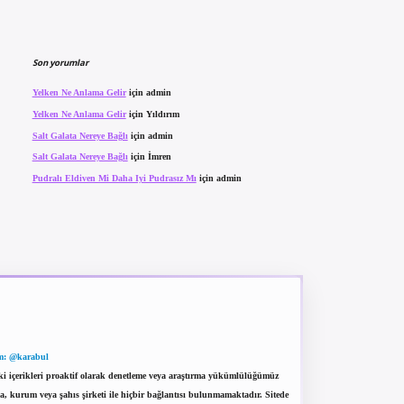
Son yorumlar
Yelken Ne Anlama Gelir
için
admin
Yelken Ne Anlama Gelir
için
Yıldırım
Salt Galata Nereye Bağlı
için
admin
Salt Galata Nereye Bağlı
için
İmren
Pudralı Eldiven Mi Daha Iyi Pudrasız Mı
için
admin
m: @karabul
eki içerikleri proaktif olarak denetleme veya araştırma yükümlülüğümüz
a, kurum veya şahıs şirketi ile hiçbir bağlantısı bulunmamaktadır. Sitede