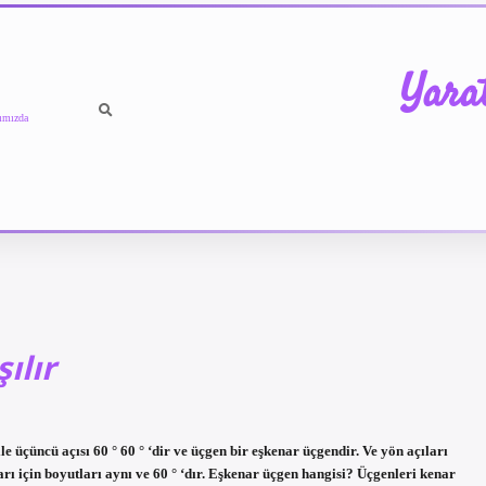
Yara
ımızda
ılır
e üçüncü açısı 60 ° 60 ° ‘dir ve üçgen bir eşkenar üçgendir. Ve yön açıları
rı için boyutları aynı ve 60 ° ‘dır. Eşkenar üçgen hangisi? Üçgenleri kenar