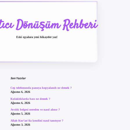
tıcı Dönüşüm Rehberi
Eski eşyalara yeni hikayeler yaz!
Sidebar
betexper güncel giriş
be
Son Yazılar
Cep telefonunda panoya kopyalandı ne demek ?
Ağustos 6, 2026
Kulaklıklarda bass ne demek ?
Ağustos 6, 2026
Avcılık belgesi nereden ve nasıl alınır ?
Ağustos 5, 2026
Allah Kur’an’da kendini nasıl tanıtıyor ?
Ağustos 3, 2026