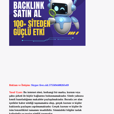
Reklam ve İletişim:
Skype: live:.cid.575569c608265c69
Yasal Uyarı:
Bu internet sitesi, herhangi bir marka, kurum veya
şahıs şirketi ile hiçbir bağlantısı bulunmamaktadır. Sitede yalnızca
kendi hazırladığımız makaleler paylaşılmaktadır. Burada yer alan
içerikler haber niteliği taşımamakta olup, gerçek kurum ve kişiler
hakkında paylaşım yapılmamaktadır. Gerçek kurum ve kişiler ile
isim benzerlikleri tamamen tesadüfidir. Sitemizdeki bilgiler taslak
halindedir ve tavsiye niteliği taşımazlar.