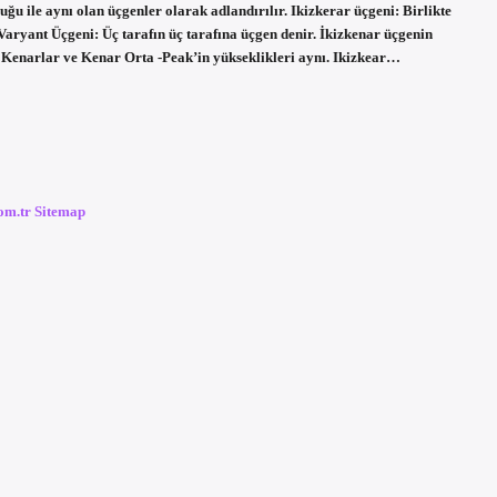
ğu ile aynı olan üçgenler olarak adlandırılır. Ikizkerar üçgeni: Birlikte
Varyant Üçgeni: Üç tarafın üç tarafına üçgen denir. İkizkenar üçgenin
r, Kenarlar ve Kenar Orta -Peak’in yükseklikleri aynı. Ikizkear…
com.tr
Sitemap