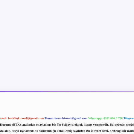
-mail:
backlinkpaneli@gmail.com
Teams:
forumhizmeti@gmail.com
Whatsapp: 0262 606 0 726
Telegra
im Kurumu (BTK) tarafından onaylanmış bir Yer Sağlayıcı olarak hizmet vermektedir. Bu nedenle, sited
 olup, siteye üye olarak bu sorumluluğu kabul etmiş sayılırlar. Bu internet sitesi, herhangi bir mark