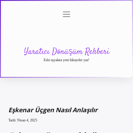
menüyü
Anasayfa
Gizlilik
Yasal
Hakkımızda
aç
Politikası
Uyarı
Yaratıcı Dönüşüm Rehberi
Eski eşyalara yeni hikayeler yaz!
Eşkenar Üçgen Nasıl Anlaşılır
Tarih: Nisan 4, 2025