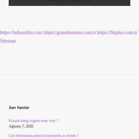
https://tsdyazilim.com
https://grandeamore.com.tr
https://finplus.com.tr
Sitemap
Sidebar
Son Yazılar
Kurşun hangi organa zarar verir ?
Ağustos 7, 2026
Cep telefonunda panoya kopyalandı ne demek ?