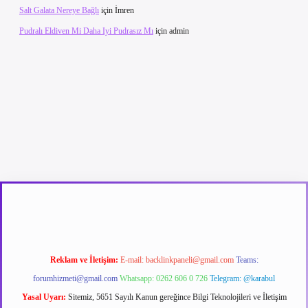
Salt Galata Nereye Bağlı
için
İmren
Pudralı Eldiven Mi Daha Iyi Pudrasız Mı
için
admin
ergir.net
Reklam ve İletişim:
E-mail:
backlinkpaneli@gmail.com
Teams:
forumhizmeti@gmail.com
Whatsapp: 0262 606 0 726
Telegram: @karabul
Yasal Uyarı:
Sitemiz, 5651 Sayılı Kanun gereğince Bilgi Teknolojileri ve İletişim