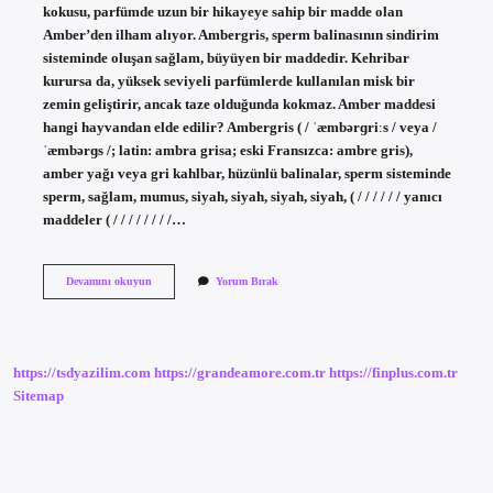
kokusu, parfümde uzun bir hikayeye sahip bir madde olan
Amber’den ilham alıyor. Ambergris, sperm balinasının sindirim
sisteminde oluşan sağlam, büyüyen bir maddedir. Kehribar
kurursa da, yüksek seviyeli parfümlerde kullanılan misk bir
zemin geliştirir, ancak taze olduğunda kokmaz. Amber maddesi
hangi hayvandan elde edilir? Ambergris ( / ˈæmbərɡriːs / veya /
ˈæmbərɡs /; latin: ambra grisa; eski Fransızca: ambre gris),
amber yağı veya gri kahlbar, hüzünlü balinalar, sperm sisteminde
sperm, sağlam, mumus, siyah, siyah, siyah, siyah, ( / / / / / / yanıcı
maddeler ( / / / / / / / /…
Amber
Devamını okuyun
Yorum Bırak
Kokusu
Hangi
Hayvandan
https://tsdyazilim.com
https://grandeamore.com.tr
https://finplus.com.tr
Sitemap