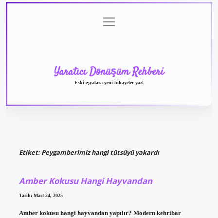
menüyü
Anasayfa
Gizlilik
Yasal
Hakkımızda
aç
Politikası
Uyarı
Yaratıcı Dönüşüm Rehberi
Eski eşyalara yeni hikayeler yaz!
Etiket:
Peygamberimiz hangi tütsüyü yakardı
Amber Kokusu Hangi Hayvandan
Tarih: Mart 24, 2025
Amber kokusu hangi hayvandan yapılır? Modern kehribar