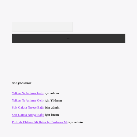
Arama
Son yorumlar
Yelken Ne Anlama Gelir
için
admin
Yelken Ne Anlama Gelir
için
Yıldırım
Salt Galata Nereye Bağlı
için
admin
Salt Galata Nereye Bağlı
için
İmren
Pudralı Eldiven Mi Daha Iyi Pudrasız Mı
için
admin