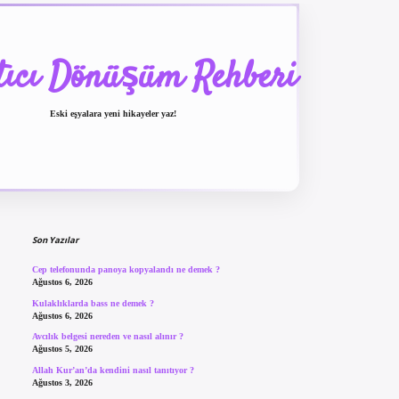
tıcı Dönüşüm Rehberi
Eski eşyalara yeni hikayeler yaz!
Sidebar
betexper güncel giriş
b
Son Yazılar
Cep telefonunda panoya kopyalandı ne demek ?
Ağustos 6, 2026
Kulaklıklarda bass ne demek ?
Ağustos 6, 2026
Avcılık belgesi nereden ve nasıl alınır ?
Ağustos 5, 2026
Allah Kur’an’da kendini nasıl tanıtıyor ?
Ağustos 3, 2026