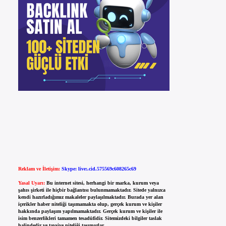
Reklam ve İletişim:
Skype: live:.cid.575569c608265c69
Yasal Uyarı:
Bu internet sitesi, herhangi bir marka, kurum veya
şahıs şirketi ile hiçbir bağlantısı bulunmamaktadır. Sitede yalnızca
kendi hazırladığımız makaleler paylaşılmaktadır. Burada yer alan
içerikler haber niteliği taşımamakta olup, gerçek kurum ve kişiler
hakkında paylaşım yapılmamaktadır. Gerçek kurum ve kişiler ile
isim benzerlikleri tamamen tesadüfidir. Sitemizdeki bilgiler taslak
halindedir ve tavsiye niteliği taşımazlar.