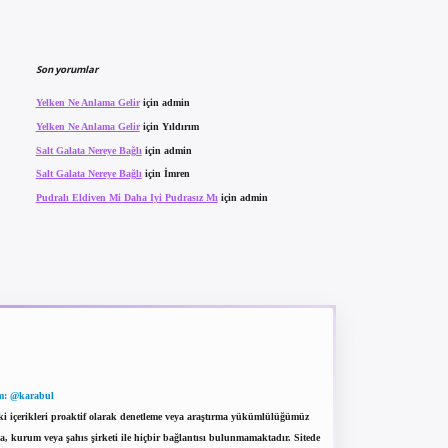
Son yorumlar
Yelken Ne Anlama Gelir
için
admin
Yelken Ne Anlama Gelir
için
Yıldırım
Salt Galata Nereye Bağlı
için
admin
Salt Galata Nereye Bağlı
için
İmren
Pudralı Eldiven Mi Daha Iyi Pudrasız Mı
için
admin
m: @karabul
eki içerikleri proaktif olarak denetleme veya araştırma yükümlülüğümüz
a, kurum veya şahıs şirketi ile hiçbir bağlantısı bulunmamaktadır. Sitede