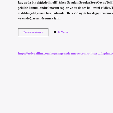
kaç ayda bir değiştirilmeli? Sıkça Sorulan SorularSoruCevapTeli 
şekilde konumlandırılmasını sağlar ve bu da ses kalitesini etkiler.
sıklıkla çaldığınıza bağlı olarak telleri 2-3 ayda bir değiştirmeni
ve en doğru sesi üretmek için…
Bağlamada
Devamını okuyun
14 Yorum
Ters
Telleme
Nedir
https://tsdyazilim.com
https://grandeamore.com.tr
https://finplus.