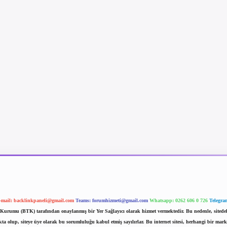
-mail:
backlinkpaneli@gmail.com
Teams:
forumhizmeti@gmail.com
Whatsapp: 0262 606 0 726
Telegra
im Kurumu (BTK) tarafından onaylanmış bir Yer Sağlayıcı olarak hizmet vermektedir. Bu nedenle, sited
 olup, siteye üye olarak bu sorumluluğu kabul etmiş sayılırlar. Bu internet sitesi, herhangi bir mark