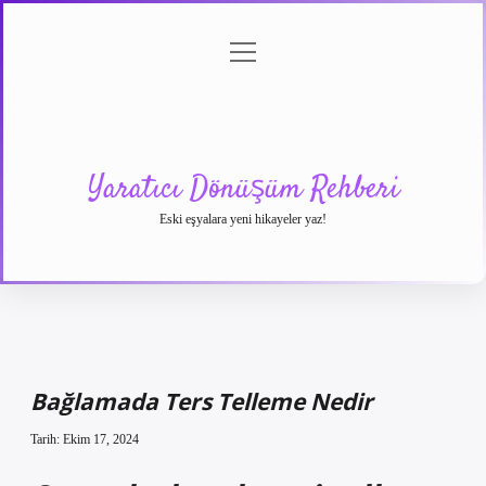
menüyü
Anasayfa
Gizlilik
Yasal
Hakkımızda
aç
Politikası
Uyarı
Yaratıcı Dönüşüm Rehberi
Eski eşyalara yeni hikayeler yaz!
Bağlamada Ters Telleme Nedir
Tarih: Ekim 17, 2024