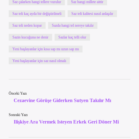
Saz çalarken hangi tellere vurulur
Saz hangi millete aittir
Saz teli kaç ayda bir değiştirilmeli
Saz teli kalitesi nasıl anlaşılır
Saz teli neden kopar
Sazda hangi tel nereye takılır
Sazin kucuğuna ne denir
Sazlar kaç telli olur
Yeni başlayanlar için kısa sap mı uzun sap mı
Yeni başlayanlar için saz nasıl olmalı
Önceki Yazı
Cezaevine Görüşe Giderken Sutyen Takılır Mı
Sonraki Yazı
Ilişkiye Ara Vermek Isteyen Erkek Geri Döner Mi