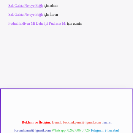
Salt Galata Nereye Bağlı
için
admin
Salt Galata Nereye Bağlı
için
İmren
Pudralı Eldiven Mi Daha Iyi Pudrasız Mı
için
admin
el giriş
betexpergir.net
Reklam ve İletişim:
E-mail:
backlinkpaneli@gmail.com
Teams:
forumhizmeti@gmail.com
Whatsapp: 0262 606 0 726
Telegram: @karabul