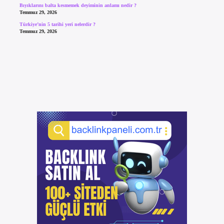
Bıyıklarını balta kesmemek deyiminin anlamı nedir ?
Temmuz 29, 2026
Türkiye’nin 5 tarihi yeri nelerdir ?
Temmuz 29, 2026