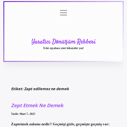
menüyü
Anasayfa
Gizlilik
Yasal
Hakkımızda
aç
Politikası
Uyarı
Yaratıcı Dönüşüm Rehberi
Eski eşyalara yeni hikayeler yaz!
Etiket:
Zapt edilemez ne demek
Zept Etmek Ne Demek
Tarih: Mart 7, 2025
Zaptetmek anlamı nedir? Geçmişi gizle, geçmişte geçmiş var: