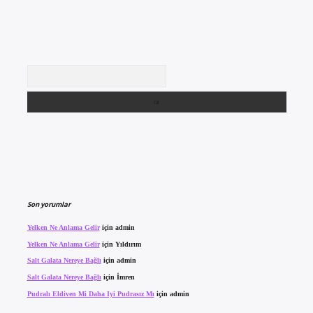
Arama
Son yorumlar
Yelken Ne Anlama Gelir
için
admin
Yelken Ne Anlama Gelir
için
Yıldırım
Salt Galata Nereye Bağlı
için
admin
Salt Galata Nereye Bağlı
için
İmren
Pudralı Eldiven Mi Daha Iyi Pudrasız Mı
için
admin