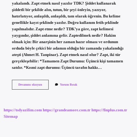
yakalandı. Zapt etmek nasıl yazılır TDK? Şiddet kullanarak
şiddetli bir şekilde alın, tutun, bir şeyi önleyin, yazıyor,
hatırlatıyor, anlaşıldı, anlaşıldı, tam olarak öğrenin. Bu kelime
genellikle kayıt şeklinde yazılır. Doğru kullanım fetih şeklinde
yapılmalıdır. Zapt etme nedir? TDK’ya göre, zapt kelimesi
yaygındır, şiddet anlamına gelir. Zaptedilmek nedir? Hakim
olmak için: Bir anarşinin her zaman hazır olması ve ordunun
orduda böyle çekici bir adamın olduğu bir zamanda yakalandığı
ateşti (Ahmet H. Tanpinar). Zapt etmek nasıl olur? Zapt, iki tür
gerçekleşebilir: *Tamamen Zapt Durumu: Üçüncü kişi tamamen
satılır. *Kısmi zapt durumu: Üçüncü tarafın hakkı…
Zept
Devamını okuyun
Yorum Bırak
Etmek
Ne
Demek
https://tsdyazilim.com
https://grandeamore.com.tr
https://finplus.com.tr
Sitemap