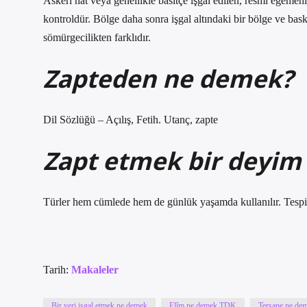
Askeri hat veya genellikle basitçe işgal edilen, resmi egeme
kontroldür. Bölge daha sonra işgal altındaki bir bölge ve bas
sömürgecilikten farklıdır.
Zapteden ne demek?
Dil Sözlüğü – Açılış, Fetih. Utanç, zapte
Zapt etmek bir deyim
Türler hem cümlede hem de günlük yaşamda kullanılır. Tespit 
Tarih:
Makaleler
Bir yeri işgal etmek ne demek
Elîm ne demek TDK
Tersane ne d