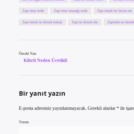
Zapt etme nedir
Zapt etme tutanağı nedir
Zapt etmek bir deyim mi
Zapt etmek ne demek hukuk
Zapt ne demek din
Zapteden ne deme
Önceki Yazı
Kibrit Neden Üretildi
Bir yanıt yazın
E-posta adresiniz yayınlanmayacak.
Gerekli alanlar
*
ile işar
Yorum