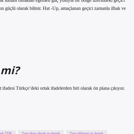
nlik iddiası olmadan egemen güç yoluyla bir bölge üzerindeki geçici
kın güçlü olarak bilinir. Hat -Up, amaçlanan geçici zamanla ilhak ve
 mi?
ifadesi Türkçe’deki ortak ifadelerden biri olarak ön plana çıkıyor.
emek TDK
Zapt altına almak ne demek
Zapt edilemez ne demek