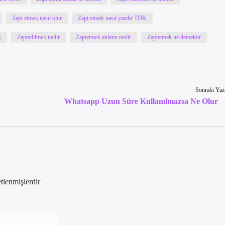
Zapt etmek nasıl olur
Zapt etmek nasıl yazılır TDK
k
Zaptedilmek nedir
Zaptetmek anlamı nedir
Zaptetmek ne demektir
Sonraki Yaz
Whatsapp Uzun Süre Kullanılmazsa Ne Olur
etlenmişlerdir