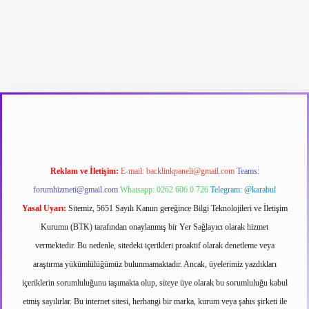
er güncel giriş
betexpergir.net
Reklam ve İletişim:
E-mail:
backlinkpaneli@gmail.com
Teams:
forumhizmeti@gmail.com
Whatsapp: 0262 606 0 726
Telegram: @karabul
Yasal Uyarı:
Sitemiz, 5651 Sayılı Kanun gereğince Bilgi Teknolojileri ve İletişim
Kurumu (BTK) tarafından onaylanmış bir Yer Sağlayıcı olarak hizmet
vermektedir. Bu nedenle, sitedeki içerikleri proaktif olarak denetleme veya
araştırma yükümlülüğümüz bulunmamaktadır. Ancak, üyelerimiz yazdıkları
içeriklerin sorumluluğunu taşımakta olup, siteye üye olarak bu sorumluluğu kabul
etmiş sayılırlar. Bu internet sitesi, herhangi bir marka, kurum veya şahıs şirketi ile