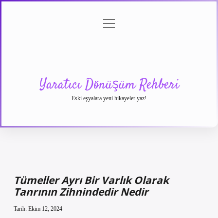
menüyü
Anasayfa
Gizlilik
Yasal
Hakkımızda
aç
Politikası
Uyarı
Yaratıcı Dönüşüm Rehberi
Eski eşyalara yeni hikayeler yaz!
Tümeller Ayrı Bir Varlık Olarak
Tanrının Zihnindedir Nedir
Tarih: Ekim 12, 2024