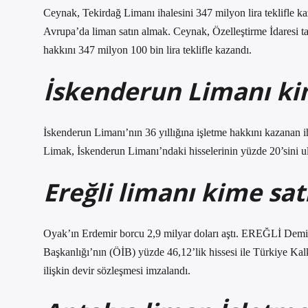
Ceynak, Tekirdağ Limanı ihalesini 347 milyon lira teklifle ka
Avrupa’da liman satın almak. Ceynak, Özelleştirme İdaresi ta
hakkını 347 milyon 100 bin lira teklifle kazandı.
İskenderun Limanı kim
İskenderun Limanı’nın 36 yıllığına işletme hakkını kazanan i
Limak, İskenderun Limanı’ndaki hisselerinin yüzde 20’sini ulu
Ereğli limanı kime sat
Oyak’ın Erdemir borcu 2,9 milyar doları aştı. EREĞLİ Demir 
Başkanlığı’nın (ÖİB) yüzde 46,12’lik hissesi ile Türkiye K
ilişkin devir sözleşmesi imzalandı.