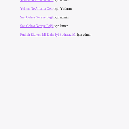
Yelken Ne Anlama Gelir
için
admin
Yelken Ne Anlama Gelir
için
Yıldırım
Salt Galata Nereye Bağlı
için
admin
Salt Galata Nereye Bağlı
için
İmren
Pudralı Eldiven Mi Daha Iyi Pudrasız Mı
için
admin