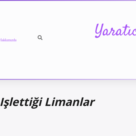
Yaratı
Hakkımızda
şlettiği Limanlar