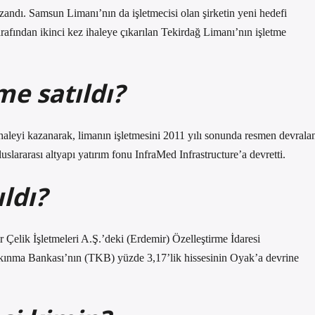
zandı. Samsun Limanı’nın da işletmecisi olan şirketin yeni hedefi
rafından ikinci kez ihaleye çıkarılan Tekirdağ Limanı’nın işletme
e satıldı?
haleyi kazanarak, limanın işletmesini 2011 yılı sonunda resmen devrala
slararası altyapı yatırım fonu InfraMed Infrastructure’a devretti.
ıldı?
Çelik İşletmeleri A.Ş.’deki (Erdemir) Özelleştirme İdaresi
alkınma Bankası’nın (TKB) yüzde 3,17’lik hissesinin Oyak’a devrine