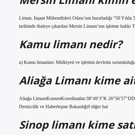
Liman, İnşaat Mühendisleri Odası’nın hazırladığı “50 Yılda 50
tarihinde ihaleye çıkarılan Mersin Limanı’nın işletme hakkı
Kamu limanı nedir?
a) Kamu limanları: Mülkiyeti ve işletimi devletin sorumluluğu
Aliağa Limanı kime ai
Aliağa LimanıKonumKoordinatlar:38°49′3″K 26°56′57″DDeta
Denizcilik ve Haberleşme Bakanlığı9 diğer hat
Sinop limanı kime satı