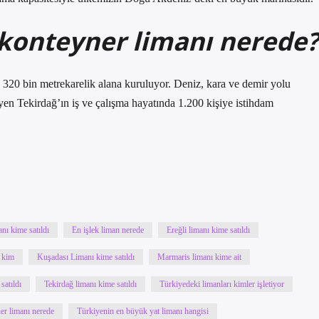
 konteyner limanı nerede?
320 bin metrekarelik alana kuruluyor. Deniz, kara ve demir yolu
eyen Tekirdağ’ın iş ve çalışma hayatında 1.200 kişiye istihdam
nı kime satıldı
En işlek liman nerede
Ereğli limanı kime satıldı
 kim
Kuşadası Limanı kime satıldı
Marmaris limanı kime ait
satıldı
Tekirdağ limanı kime satıldı
Türkiyedeki limanları kimler işletiyor
er limanı nerede
Türkiyenin en büyük yat limanı hangisi