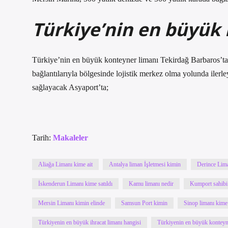
Türkiye’nin en büyük
Türkiye’nin en büyük konteyner limanı Tekirdağ Barbaros’ta 
bağlantılarıyla bölgesinde lojistik merkez olma yolunda ilerl
sağlayacak Asyaport’ta;
Tarih:
Makaleler
Aliağa Limanı kime ait
Antalya liman İşletmesi kimin
Derince Lima
İskenderun Limanı kime satıldı
Kamu limanı nedir
Kumport sahibi
Mersin Limanı kimin elinde
Samsun Port kimin
Sinop limanı kime 
Türkiyenin en büyük ihracat limanı hangisi
Türkiyenin en büyük konteyn