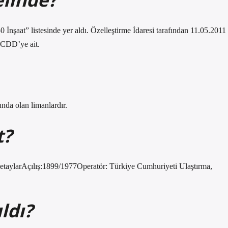
 İnşaat” listesinde yer aldı. Özelleştirme İdaresi tarafından 11.05.2011
 TCDD’ye ait.
nda olan limanlardır.
t?
ylarAçılış:1899/1977Operatör: Türkiye Cumhuriyeti Ulaştırma,
ldı?