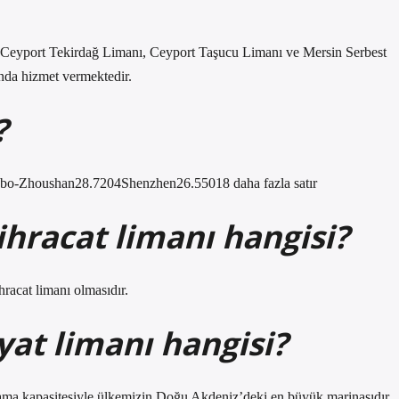
 Ceyport Tekirdağ Limanı, Ceyport Taşucu Limanı ve Mersin Serbest
ında hizmet vermektedir.
?
bo-Zhoushan28.7204Shenzhen26.55018 daha fazla satır
ihracat limanı hangisi?
racat limanı olmasıdır.
yat limanı hangisi?
lama kapasitesiyle ülkemizin Doğu Akdeniz’deki en büyük marinasıdır.