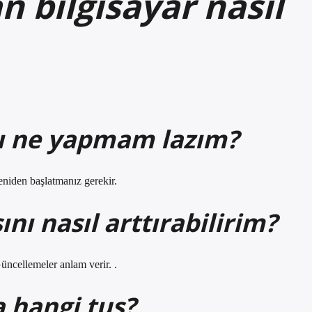
n bilgisayar nasıl
dı ne yapmam lazım?
yeniden başlatmanız gerekir.
nı nasıl arttırabilirim?
Güncellemeler anlam verir. .
a hangi tuş?