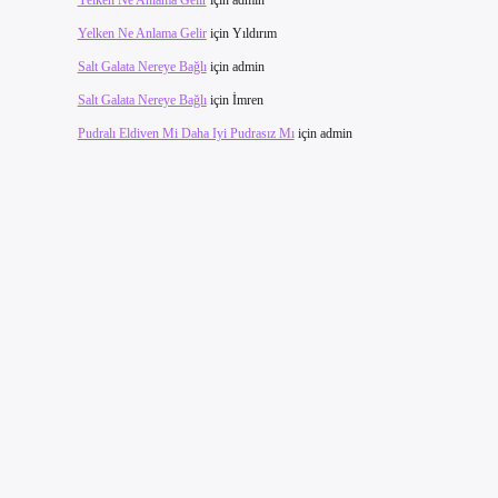
Yelken Ne Anlama Gelir
için
admin
Yelken Ne Anlama Gelir
için
Yıldırım
Salt Galata Nereye Bağlı
için
admin
Salt Galata Nereye Bağlı
için
İmren
Pudralı Eldiven Mi Daha Iyi Pudrasız Mı
için
admin