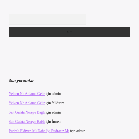
Arama
Son yorumlar
Yelken Ne Anlama Gelir
için
admin
Yelken Ne Anlama Gelir
için
Yıldırım
Salt Galata Nereye Bağlı
için
admin
Salt Galata Nereye Bağlı
için
İmren
Pudralı Eldiven Mi Daha Iyi Pudrasız Mı
için
admin