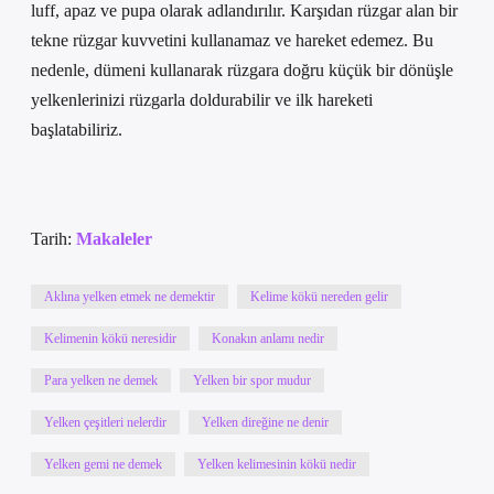
luff, apaz ve pupa olarak adlandırılır. Karşıdan rüzgar alan bir
tekne rüzgar kuvvetini kullanamaz ve hareket edemez. Bu
nedenle, dümeni kullanarak rüzgara doğru küçük bir dönüşle
yelkenlerinizi rüzgarla doldurabilir ve ilk hareketi
başlatabiliriz.
Tarih:
Makaleler
Aklına yelken etmek ne demektir
Kelime kökü nereden gelir
Kelimenin kökü neresidir
Konakın anlamı nedir
Para yelken ne demek
Yelken bir spor mudur
Yelken çeşitleri nelerdir
Yelken direğine ne denir
Yelken gemi ne demek
Yelken kelimesinin kökü nedir