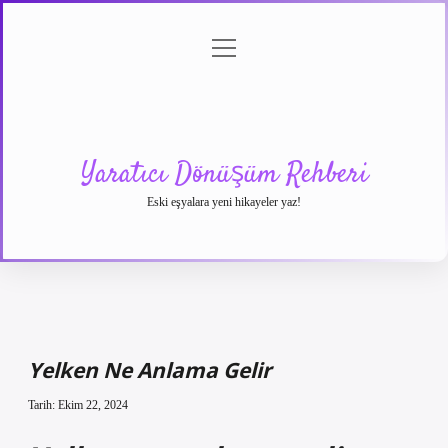
menüyü
Anasayfa
Gizlilik
Yasal
Hakkımızda
aç
Politikası
Uyarı
Yaratıcı Dönüşüm Rehberi
Eski eşyalara yeni hikayeler yaz!
Yelken Ne Anlama Gelir
Tarih: Ekim 22, 2024