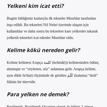
Yelkeni kim icat etti?
Bugün bildiğimiz kadarıyla ilk tekneler Mısırlılar tarafından
inşa edildi. Bu tekneleri Nil Nehri üzerinde ulaşım için
kullandılar ve daha sonra bu teknelere kare yelkenler takarak
yelkenli tekneleri icat edenler Mısırlılar oldu.
Kelime kökü nereden gelir?
Kelime kelimesi Arapça كلمة (kelimâ(t)) kelimesinden ödünç
alınmıştır ve “söylenen, söz” anlamına gelir. Arapça kelime,
aynı dilde faˁila(t) ölçüsünde de görülen كَلَمَ (kalama) “dedi”
fiilinin bir türevidir.
Para yelken ne demek?
Paralimpik, Paralimpik Oyunları olarak da bilinir, Latince