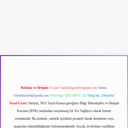
er güncel giriş
betexpergir.net
Reklam ve İletişim:
E-mail:
backlinkpaneli@gmail.com
Teams:
forumhizmeti@gmail.com
Whatsapp: 0262 606 0 726
Telegram: @karabul
Yasal Uyarı:
Sitemiz, 5651 Sayılı Kanun gereğince Bilgi Teknolojileri ve İletişim
Kurumu (BTK) tarafından onaylanmış bir Yer Sağlayıcı olarak hizmet
vermektedir. Bu nedenle, sitedeki içerikleri proaktif olarak denetleme veya
araştırma yükümlülüğümüz bulunmamaktadır. Ancak, üyelerimiz yazdıkları