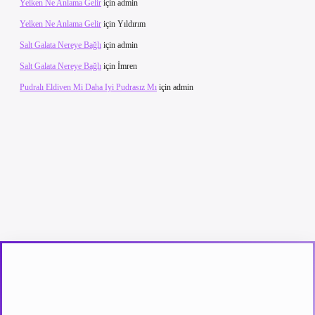
Yelken Ne Anlama Gelir
için
admin
Yelken Ne Anlama Gelir
için
Yıldırım
Salt Galata Nereye Bağlı
için
admin
Salt Galata Nereye Bağlı
için
İmren
Pudralı Eldiven Mi Daha Iyi Pudrasız Mı
için
admin
etexper güncel giriş
betexpergir.net