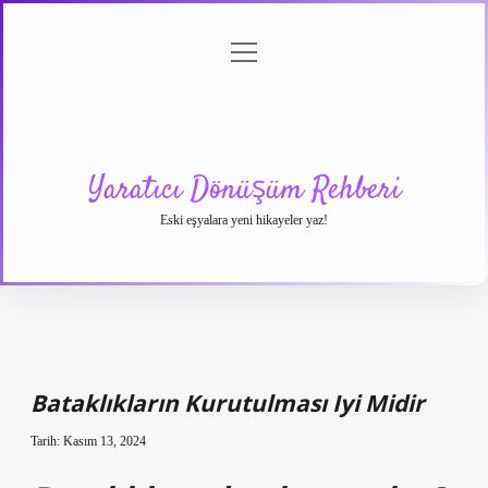
menüyü
Anasayfa
Gizlilik
Yasal
Hakkımızda
aç
Politikası
Uyarı
Yaratıcı Dönüşüm Rehberi
Eski eşyalara yeni hikayeler yaz!
Bataklıkların Kurutulması Iyi Midir
Tarih: Kasım 13, 2024