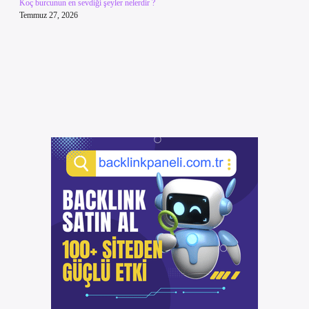
Koç burcunun en sevdiği şeyler nelerdir ?
Temmuz 27, 2026