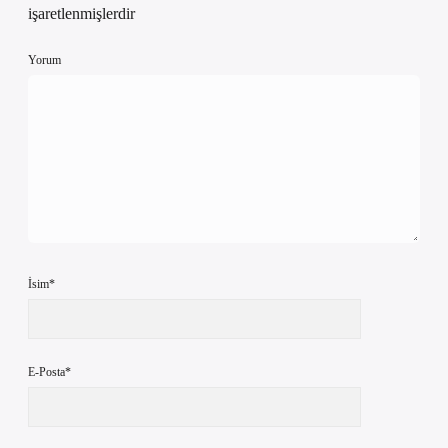
işaretlenmişlerdir
Yorum
İsim*
E-Posta*