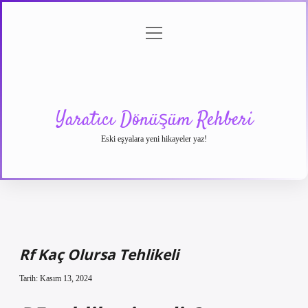
menüyü
Anasayfa
Gizlilik
Yasal
Hakkımızda
aç
Politikası
Uyarı
Yaratıcı Dönüşüm Rehberi
Eski eşyalara yeni hikayeler yaz!
Rf Kaç Olursa Tehlikeli
Tarih: Kasım 13, 2024