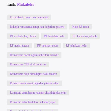
Tarih:
Makaleler
En tehlikeli romatizma hangisidir
İltihaplı romatizma hangi kan değerleri gösterir
Kalp RF nedir
RF en fazla kaç olmalı
RF hastalığı nedir
RF kanalı kaç olmalı
RF neden istenir
RF taraması nedir
RF tehlikesi nedir
Romatizma bacak ağrısı belirtileri nelerdir
Romatizma CRPyi yükseltir mi
Romatizma olup olmadığını nasıl anlarız
Romatizmada hangi değerler yüksek çıkar
Romatoid artrit hangi vitamin eksikliğinden olur
Romatoid artrit hastaları ne kadar yaşar