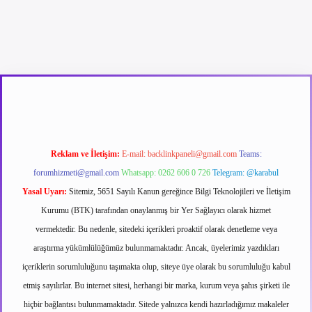
texper güncel giriş
betexpergir.net
Reklam ve İletişim:
E-mail:
backlinkpaneli@gmail.com
Teams:
forumhizmeti@gmail.com
Whatsapp: 0262 606 0 726
Telegram: @karabul
Yasal Uyarı:
Sitemiz, 5651 Sayılı Kanun gereğince Bilgi Teknolojileri ve İletişim
Kurumu (BTK) tarafından onaylanmış bir Yer Sağlayıcı olarak hizmet
vermektedir. Bu nedenle, sitedeki içerikleri proaktif olarak denetleme veya
araştırma yükümlülüğümüz bulunmamaktadır. Ancak, üyelerimiz yazdıkları
içeriklerin sorumluluğunu taşımakta olup, siteye üye olarak bu sorumluluğu kabul
etmiş sayılırlar. Bu internet sitesi, herhangi bir marka, kurum veya şahıs şirketi ile
hiçbir bağlantısı bulunmamaktadır. Sitede yalnızca kendi hazırladığımız makaleler